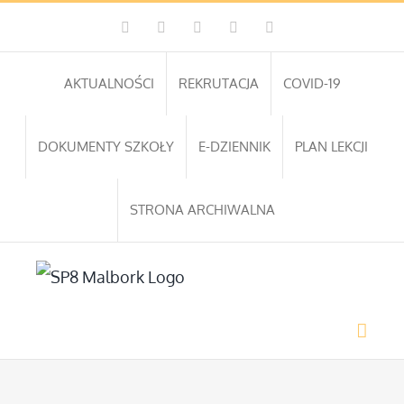
Przejdź
Facebook
Instagram
WhatsApp
Twitter
YouTube
do
zawartości
AKTUALNOŚCI
REKRUTACJA
COVID-19
DOKUMENTY SZKOŁY
E-DZIENNIK
PLAN LEKCJI
STRONA ARCHIWALNA