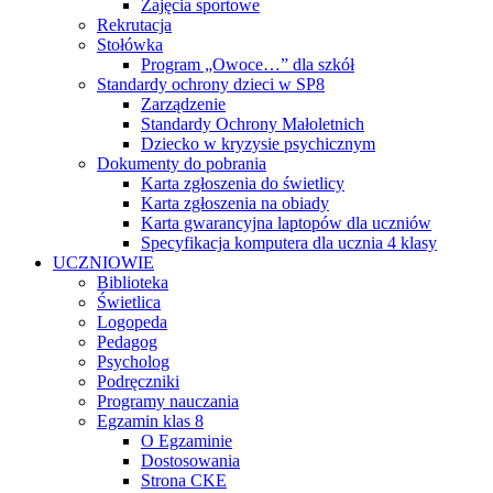
Zajęcia sportowe
Rekrutacja
Stołówka
Program „Owoce…” dla szkół
Standardy ochrony dzieci w SP8
Zarządzenie
Standardy Ochrony Małoletnich
Dziecko w kryzysie psychicznym
Dokumenty do pobrania
Karta zgłoszenia do świetlicy
Karta zgłoszenia na obiady
Karta gwarancyjna laptopów dla uczniów
Specyfikacja komputera dla ucznia 4 klasy
UCZNIOWIE
Biblioteka
Świetlica
Logopeda
Pedagog
Psycholog
Podręczniki
Programy nauczania
Egzamin klas 8
O Egzaminie
Dostosowania
Strona CKE