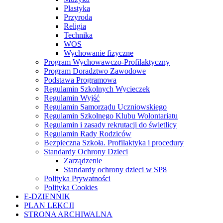
Plastyka
Przyroda
Religia
Technika
WOS
Wychowanie fizyczne
Program Wychowawczo-Profilaktyczny
Program Doradztwo Zawodowe
Podstawa Programowa
Regulamin Szkolnych Wycieczek
Regulamin Wyjść
Regulamin Samorządu Uczniowskiego
Regulamin Szkolnego Klubu Wolontariatu
Regulamin i zasady rekrutacji do świetlicy
Regulamin Rady Rodziców
Bezpieczna Szkoła. Profilaktyka i procedury
Standardy Ochrony Dzieci
Zarządzenie
Standardy ochrony dzieci w SP8
Polityka Prywatności
Polityka Cookies
E-DZIENNIK
PLAN LEKCJI
STRONA ARCHIWALNA