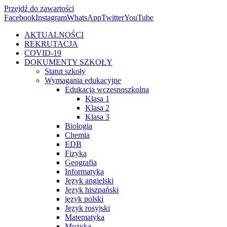
Przejdź do zawartości
Facebook
Instagram
WhatsApp
Twitter
YouTube
AKTUALNOŚCI
REKRUTACJA
COVID-19
DOKUMENTY SZKOŁY
Statut szkoły
Wymagania edukacyjne
Edukacja wczesnoszkolna
Klasa 1
Klasa 2
Klasa 3
Biologia
Chemia
EDB
Fizyka
Geografia
Informatyka
Język angielski
Język hiszpański
język polski
Język rosyjski
Matematyka
Muzyka