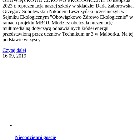
OBOWIĄZKOWO ZDROWO EKOLOGICZNIE 16 listopada
2023 r. reprezentacja naszej szkoły w składzie: Daria Zaborowska,
Grzegorz Sobolewski i Nikodem Leszczyński uczestniczyli w
Sejmiku Ekologicznym "Obowiązkowo Zdrowo Ekologicznie" w
ramach projektu MBOJ. Młodzież obejrzała prezentację
multimedialną dotyczącą odnawialnych źródeł energii
przedstawioną przez uczniów Technikum nr 3 w Malborku. Na tej
podstawie wszyscy
Czytaj dalej
16
09, 2019
Niecodzienni goście