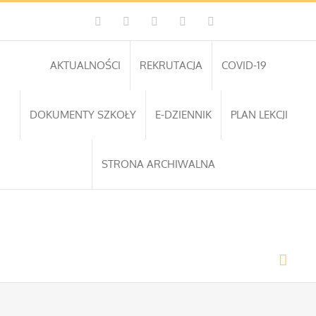
Przejdź
Facebook
Instagram
WhatsApp
Twitter
YouTube
do
zawartości
AKTUALNOŚCI
REKRUTACJA
COVID-19
DOKUMENTY SZKOŁY
E-DZIENNIK
PLAN LEKCJI
STRONA ARCHIWALNA