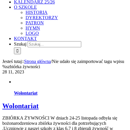
KALENDARZ 25/26
O SZKOLE
HISTORIA
DYREKTORZY
PATRON
HYMN
LOGO
KONTAKT
Szukaj
Jesteś tutaj:
:
Strona główna
/
Nie udało się zaimportować tagu wpisu
%s
zbiórka żywności
28
11, 2023
Wolontariat
Wolontariat
ZBIÓRKA ŻYWNOŚCI W dniach 24-25 listopada odbyła się
bożonarodzeniowa zbiórka żywności dla potrzebujących
.Uczniowie z naszej szkoły z klas 6,7 i 8 zbierali żywność w