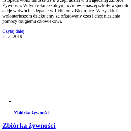
listopada wolontariusze SP 8 wzięli udział w Świątecznej Zbiórce
Żywności. W tym roku szkolnym uczniowie naszej szkoły wspierali
akcję w dwóch sklepach: w Lidlu oraz Biedronce. Wszystkim
wolontariuszom dziękujemy za ofiarowany czas i chęć niesienia
pomocy drugiemu człowiekowi.
Czytaj dalej
2
12, 2019
Zbiórka żywności
Zbiórka żywności