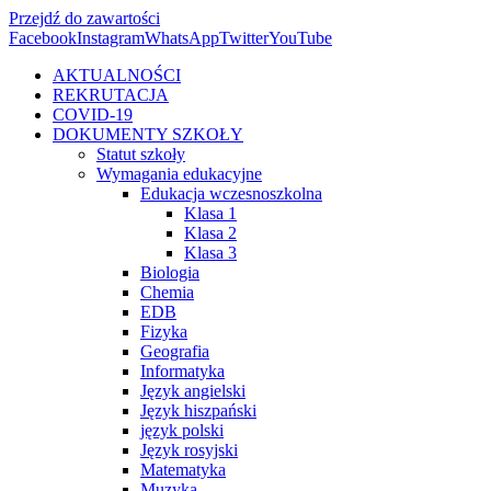
Przejdź do zawartości
Facebook
Instagram
WhatsApp
Twitter
YouTube
AKTUALNOŚCI
REKRUTACJA
COVID-19
DOKUMENTY SZKOŁY
Statut szkoły
Wymagania edukacyjne
Edukacja wczesnoszkolna
Klasa 1
Klasa 2
Klasa 3
Biologia
Chemia
EDB
Fizyka
Geografia
Informatyka
Język angielski
Język hiszpański
język polski
Język rosyjski
Matematyka
Muzyka