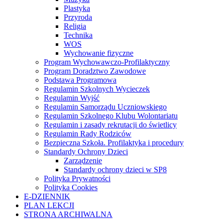
Plastyka
Przyroda
Religia
Technika
WOS
Wychowanie fizyczne
Program Wychowawczo-Profilaktyczny
Program Doradztwo Zawodowe
Podstawa Programowa
Regulamin Szkolnych Wycieczek
Regulamin Wyjść
Regulamin Samorządu Uczniowskiego
Regulamin Szkolnego Klubu Wolontariatu
Regulamin i zasady rekrutacji do świetlicy
Regulamin Rady Rodziców
Bezpieczna Szkoła. Profilaktyka i procedury
Standardy Ochrony Dzieci
Zarządzenie
Standardy ochrony dzieci w SP8
Polityka Prywatności
Polityka Cookies
E-DZIENNIK
PLAN LEKCJI
STRONA ARCHIWALNA