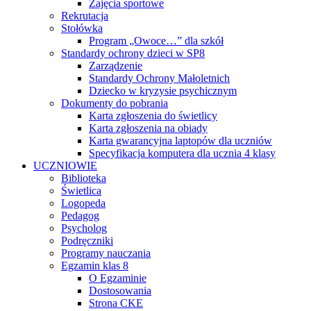
Zajęcia sportowe
Rekrutacja
Stołówka
Program „Owoce…” dla szkół
Standardy ochrony dzieci w SP8
Zarządzenie
Standardy Ochrony Małoletnich
Dziecko w kryzysie psychicznym
Dokumenty do pobrania
Karta zgłoszenia do świetlicy
Karta zgłoszenia na obiady
Karta gwarancyjna laptopów dla uczniów
Specyfikacja komputera dla ucznia 4 klasy
UCZNIOWIE
Biblioteka
Świetlica
Logopeda
Pedagog
Psycholog
Podręczniki
Programy nauczania
Egzamin klas 8
O Egzaminie
Dostosowania
Strona CKE