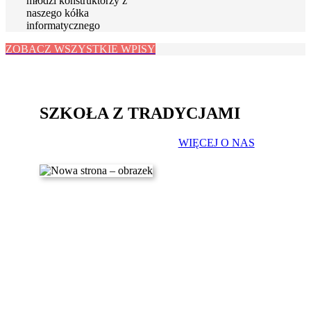
młodzi konstruktorzy z
naszego kółka
informatycznego
ZOBACZ WSZYSTKIE WPISY
SZKOŁA Z TRADYCJAMI
WIĘCEJ O NAS
0
Absolwentów
0
Nauczycieli