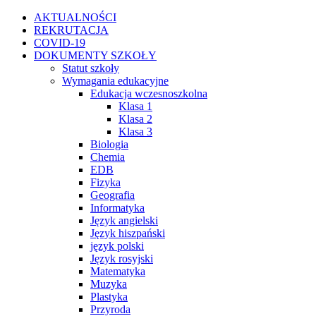
Przejdź
Facebook
Instagram
WhatsApp
Twitter
YouTube
AKTUALNOŚCI
do
REKRUTACJA
zawartości
COVID-19
DOKUMENTY SZKOŁY
Statut szkoły
Wymagania edukacyjne
Edukacja wczesnoszkolna
Klasa 1
Klasa 2
Klasa 3
Biologia
Chemia
EDB
Fizyka
Geografia
Informatyka
Język angielski
Język hiszpański
język polski
Język rosyjski
Matematyka
Muzyka
Plastyka
Przyroda