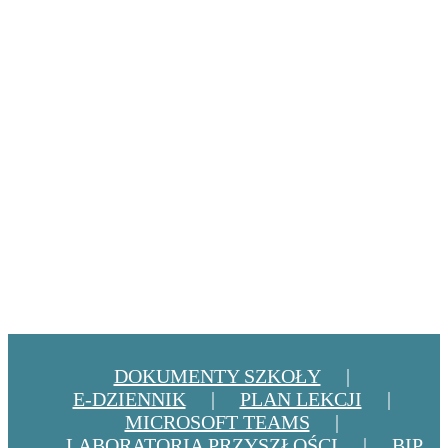
zrób co
możesz.”
~
Arthur
Asie
PEDAGOG
PSYCHOLOG
LOGOPEDA
DOKUMENTY SZKOŁY
E-DZIENNIK
PLAN LEKCJI
MICROSOFT TEAMS
LABORATORIA PRZYSZŁOŚCI
BIP