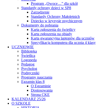
Program „Owoce…” dla szkół
Standardy ochrony dzieci w SP8
Zarządzenie
Standardy Ochrony Małoletnich
Dziecko w kryzysie psychicznym
Dokumenty do pobrania
Karta zgłoszenia do świetlicy
Karta zgłoszenia na obiady
Karta gwarancyjna laptopów dla uczniów
Specyfikacja komputera dla ucznia 4 klasy
UCZNIOWIE
Biblioteka
Świetlica
Logopeda
Pedagog
Psycholog
Podręczniki
Programy nauczania
Egzamin klas 8
O Egzaminie
Dostosowania
Strona CKE
KALENDARZ 25/26
O SZKOLE
HISTORIA