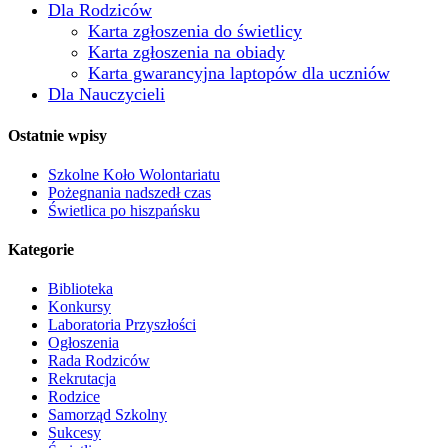
Dla Rodziców
Karta zgłoszenia do świetlicy
Karta zgłoszenia na obiady
Karta gwarancyjna laptopów dla uczniów
Dla Nauczycieli
Ostatnie wpisy
Szkolne Koło Wolontariatu
Pożegnania nadszedł czas
Świetlica po hiszpańsku
Kategorie
Biblioteka
Konkursy
Laboratoria Przyszłości
Ogłoszenia
Rada Rodziców
Rekrutacja
Rodzice
Samorząd Szkolny
Sukcesy