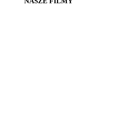
NASZE FILMY
ZOBACZ
NASZ
KANAŁ
NA
YOUTUBE