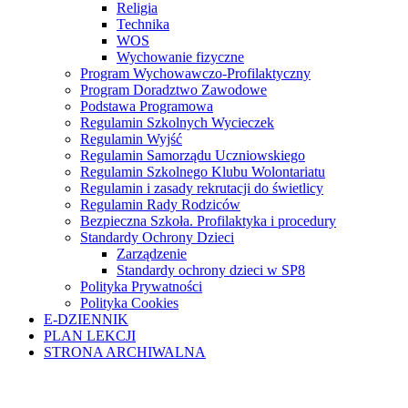
Religia
Technika
WOS
Wychowanie fizyczne
Program Wychowawczo-Profilaktyczny
Program Doradztwo Zawodowe
Podstawa Programowa
Regulamin Szkolnych Wycieczek
Regulamin Wyjść
Regulamin Samorządu Uczniowskiego
Regulamin Szkolnego Klubu Wolontariatu
Regulamin i zasady rekrutacji do świetlicy
Regulamin Rady Rodziców
Bezpieczna Szkoła. Profilaktyka i procedury
Standardy Ochrony Dzieci
Zarządzenie
Standardy ochrony dzieci w SP8
Polityka Prywatności
Polityka Cookies
E-DZIENNIK
PLAN LEKCJI
STRONA ARCHIWALNA