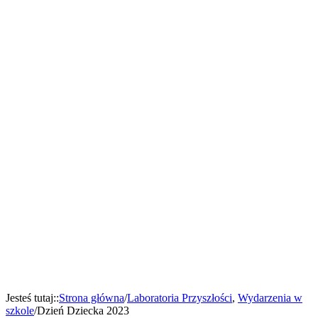
Jesteś tutaj:
:
Strona główna
/
Laboratoria Przyszłości
,
Wydarzenia w
szkole
/
Dzień Dziecka 2023