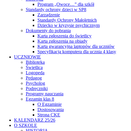
Program „Owoce…” dla szkół
Standardy ochrony dzieci w SP8
Zarządzenie
Standardy Ochrony Małoletnich
Dziecko w kryzysie psychicznym
Dokumenty do pobrania
Karta zgłoszenia do świetlicy
Karta zgłoszenia na obiady
Karta gwarancyjna laptopów dla uczniów
Specyfikacja komputera dla ucznia 4 klasy
UCZNIOWIE
Biblioteka
Świetlica
Logopeda
Pedagog
Psycholog
Podręczniki
Programy nauczania
Egzamin klas 8
O Egzaminie
Dostosowania
Strona CKE
KALENDARZ 25/26
O SZKOLE
HISTORIA