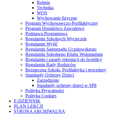
Religia
Technika
WOS
Wychowanie fizyczne
Program Wychowawczo-Profilaktyczny
Program Doradztwo Zawodowe
Podstawa Programowa
Regulamin Szkolnych Wycieczek
Regulamin Wyjść
Regulamin Samorządu Uczniowskiego
Regulamin Szkolnego Klubu Wolontariatu
Regulamin i zasady rekrutacji do świetlicy
Regulamin Rady Rodziców
Bezpieczna Szkoła. Profilaktyka i procedury
Standardy Ochrony Dzieci
Zarządzenie
Standardy ochrony dzieci w SP8
Polityka Prywatności
Polityka Cookies
E-DZIENNIK
PLAN LEKCJI
STRONA ARCHIWALNA