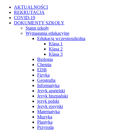
Przejdź
Facebook
Instagram
WhatsApp
Twitter
YouTube
AKTUALNOŚCI
do
REKRUTACJA
zawartości
COVID-19
DOKUMENTY SZKOŁY
Statut szkoły
Wymagania edukacyjne
Edukacja wczesnoszkolna
Klasa 1
Klasa 2
Klasa 3
Biologia
Chemia
EDB
Fizyka
Geografia
Informatyka
Język angielski
Język hiszpański
język polski
Język rosyjski
Matematyka
Muzyka
Plastyka
Przyroda