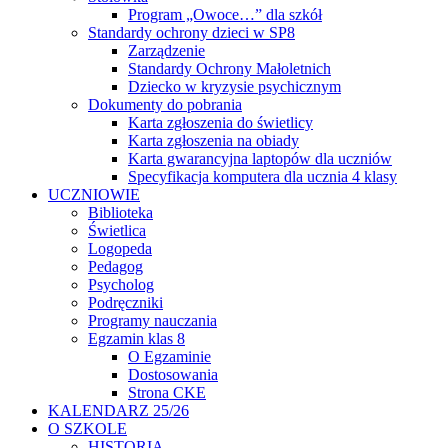
Program „Owoce…” dla szkół
Standardy ochrony dzieci w SP8
Zarządzenie
Standardy Ochrony Małoletnich
Dziecko w kryzysie psychicznym
Dokumenty do pobrania
Karta zgłoszenia do świetlicy
Karta zgłoszenia na obiady
Karta gwarancyjna laptopów dla uczniów
Specyfikacja komputera dla ucznia 4 klasy
UCZNIOWIE
Biblioteka
Świetlica
Logopeda
Pedagog
Psycholog
Podręczniki
Programy nauczania
Egzamin klas 8
O Egzaminie
Dostosowania
Strona CKE
KALENDARZ 25/26
O SZKOLE
HISTORIA