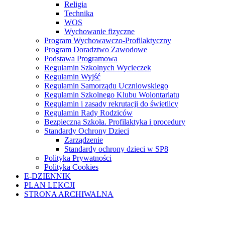
Religia
Technika
WOS
Wychowanie fizyczne
Program Wychowawczo-Profilaktyczny
Program Doradztwo Zawodowe
Podstawa Programowa
Regulamin Szkolnych Wycieczek
Regulamin Wyjść
Regulamin Samorządu Uczniowskiego
Regulamin Szkolnego Klubu Wolontariatu
Regulamin i zasady rekrutacji do świetlicy
Regulamin Rady Rodziców
Bezpieczna Szkoła. Profilaktyka i procedury
Standardy Ochrony Dzieci
Zarządzenie
Standardy ochrony dzieci w SP8
Polityka Prywatności
Polityka Cookies
E-DZIENNIK
PLAN LEKCJI
STRONA ARCHIWALNA