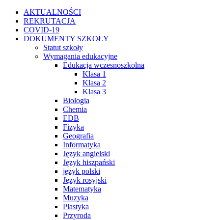
Przejdź
Facebook
Instagram
WhatsApp
Twitter
YouTube
AKTUALNOŚCI
do
REKRUTACJA
zawartości
COVID-19
DOKUMENTY SZKOŁY
Statut szkoły
Wymagania edukacyjne
Edukacja wczesnoszkolna
Klasa 1
Klasa 2
Klasa 3
Biologia
Chemia
EDB
Fizyka
Geografia
Informatyka
Język angielski
Język hiszpański
język polski
Język rosyjski
Matematyka
Muzyka
Plastyka
Przyroda