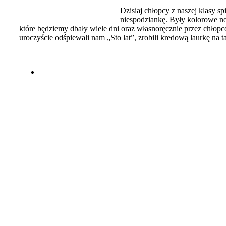
Dzisiaj chłopcy z naszej klasy s
niespodziankę. Były kolorowe no
które będziemy dbały wiele dni oraz własnoręcznie przez chł
uroczyście odśpiewali nam „Sto lat”, zrobili kredową laurkę na t