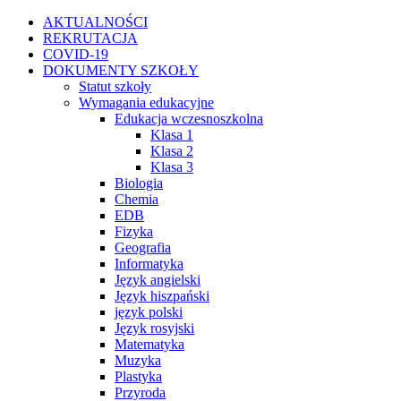
Przejdź
Facebook
Instagram
WhatsApp
Twitter
YouTube
AKTUALNOŚCI
do
REKRUTACJA
zawartości
COVID-19
DOKUMENTY SZKOŁY
Statut szkoły
Wymagania edukacyjne
Edukacja wczesnoszkolna
Klasa 1
Klasa 2
Klasa 3
Biologia
Chemia
EDB
Fizyka
Geografia
Informatyka
Język angielski
Język hiszpański
język polski
Język rosyjski
Matematyka
Muzyka
Plastyka
Przyroda