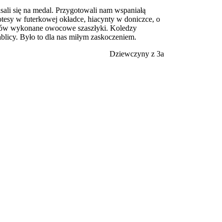
pisali się na medal. Przygotowali nam wspaniałą
tesy w futerkowej okładce, hiacynty w doniczce, o
opców wykonane owocowe szaszłyki. Koledzy
ablicy. Było to dla nas miłym zaskoczeniem.
Dziewczyny z 3a