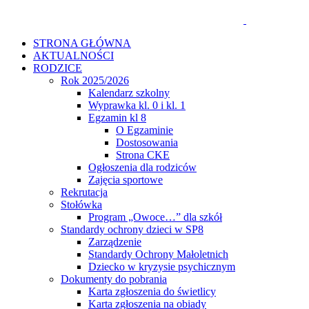
STRONA GŁÓWNA
AKTUALNOŚCI
RODZICE
Rok 2025/2026
Kalendarz szkolny
Wyprawka kl. 0 i kl. 1
Egzamin kl 8
O Egzaminie
Dostosowania
Strona CKE
Ogłoszenia dla rodziców
Zajęcia sportowe
Rekrutacja
Stołówka
Program „Owoce…” dla szkół
Standardy ochrony dzieci w SP8
Zarządzenie
Standardy Ochrony Małoletnich
Dziecko w kryzysie psychicznym
Dokumenty do pobrania
Karta zgłoszenia do świetlicy
Karta zgłoszenia na obiady