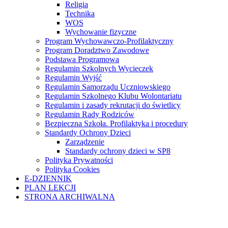
Religia
Technika
WOS
Wychowanie fizyczne
Program Wychowawczo-Profilaktyczny
Program Doradztwo Zawodowe
Podstawa Programowa
Regulamin Szkolnych Wycieczek
Regulamin Wyjść
Regulamin Samorządu Uczniowskiego
Regulamin Szkolnego Klubu Wolontariatu
Regulamin i zasady rekrutacji do świetlicy
Regulamin Rady Rodziców
Bezpieczna Szkoła. Profilaktyka i procedury
Standardy Ochrony Dzieci
Zarządzenie
Standardy ochrony dzieci w SP8
Polityka Prywatności
Polityka Cookies
E-DZIENNIK
PLAN LEKCJI
STRONA ARCHIWALNA