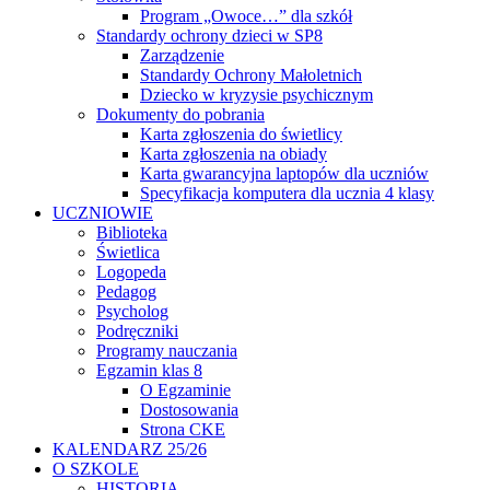
Program „Owoce…” dla szkół
Standardy ochrony dzieci w SP8
Zarządzenie
Standardy Ochrony Małoletnich
Dziecko w kryzysie psychicznym
Dokumenty do pobrania
Karta zgłoszenia do świetlicy
Karta zgłoszenia na obiady
Karta gwarancyjna laptopów dla uczniów
Specyfikacja komputera dla ucznia 4 klasy
UCZNIOWIE
Biblioteka
Świetlica
Logopeda
Pedagog
Psycholog
Podręczniki
Programy nauczania
Egzamin klas 8
O Egzaminie
Dostosowania
Strona CKE
KALENDARZ 25/26
O SZKOLE
HISTORIA