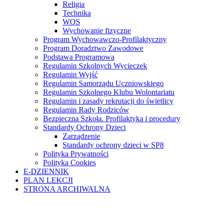
Religia
Technika
WOS
Wychowanie fizyczne
Program Wychowawczo-Profilaktyczny
Program Doradztwo Zawodowe
Podstawa Programowa
Regulamin Szkolnych Wycieczek
Regulamin Wyjść
Regulamin Samorządu Uczniowskiego
Regulamin Szkolnego Klubu Wolontariatu
Regulamin i zasady rekrutacji do świetlicy
Regulamin Rady Rodziców
Bezpieczna Szkoła. Profilaktyka i procedury
Standardy Ochrony Dzieci
Zarządzenie
Standardy ochrony dzieci w SP8
Polityka Prywatności
Polityka Cookies
E-DZIENNIK
PLAN LEKCJI
STRONA ARCHIWALNA