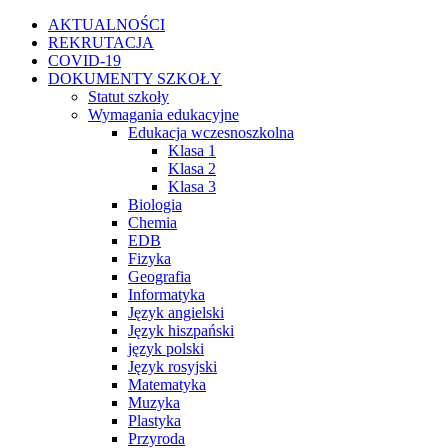
Przejdź
Facebook
Instagram
WhatsApp
Twitter
YouTube
AKTUALNOŚCI
do
REKRUTACJA
zawartości
COVID-19
DOKUMENTY SZKOŁY
Statut szkoły
Wymagania edukacyjne
Edukacja wczesnoszkolna
Klasa 1
Klasa 2
Klasa 3
Biologia
Chemia
EDB
Fizyka
Geografia
Informatyka
Język angielski
Język hiszpański
język polski
Język rosyjski
Matematyka
Muzyka
Plastyka
Przyroda