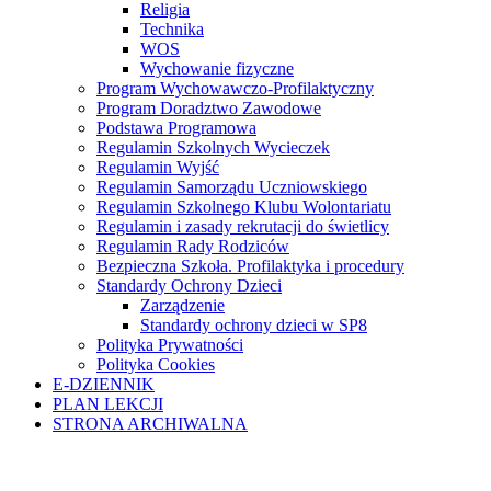
Religia
Technika
WOS
Wychowanie fizyczne
Program Wychowawczo-Profilaktyczny
Program Doradztwo Zawodowe
Podstawa Programowa
Regulamin Szkolnych Wycieczek
Regulamin Wyjść
Regulamin Samorządu Uczniowskiego
Regulamin Szkolnego Klubu Wolontariatu
Regulamin i zasady rekrutacji do świetlicy
Regulamin Rady Rodziców
Bezpieczna Szkoła. Profilaktyka i procedury
Standardy Ochrony Dzieci
Zarządzenie
Standardy ochrony dzieci w SP8
Polityka Prywatności
Polityka Cookies
E-DZIENNIK
PLAN LEKCJI
STRONA ARCHIWALNA