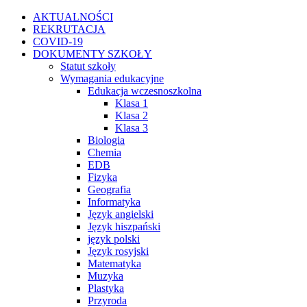
Przejdź
Facebook
Instagram
WhatsApp
Twitter
YouTube
AKTUALNOŚCI
do
REKRUTACJA
zawartości
COVID-19
DOKUMENTY SZKOŁY
Statut szkoły
Wymagania edukacyjne
Edukacja wczesnoszkolna
Klasa 1
Klasa 2
Klasa 3
Biologia
Chemia
EDB
Fizyka
Geografia
Informatyka
Język angielski
Język hiszpański
język polski
Język rosyjski
Matematyka
Muzyka
Plastyka
Przyroda