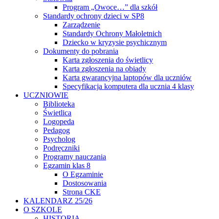
Program „Owoce…” dla szkół
Standardy ochrony dzieci w SP8
Zarządzenie
Standardy Ochrony Małoletnich
Dziecko w kryzysie psychicznym
Dokumenty do pobrania
Karta zgłoszenia do świetlicy
Karta zgłoszenia na obiady
Karta gwarancyjna laptopów dla uczniów
Specyfikacja komputera dla ucznia 4 klasy
UCZNIOWIE
Biblioteka
Świetlica
Logopeda
Pedagog
Psycholog
Podręczniki
Programy nauczania
Egzamin klas 8
O Egzaminie
Dostosowania
Strona CKE
KALENDARZ 25/26
O SZKOLE
HISTORIA