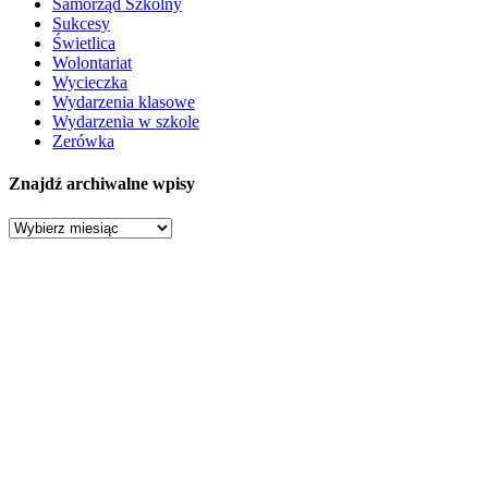
Samorząd Szkolny
Sukcesy
Świetlica
Wolontariat
Wycieczka
Wydarzenia klasowe
Wydarzenia w szkole
Zerówka
Znajdź archiwalne wpisy
Znajdź
archiwalne
wpisy