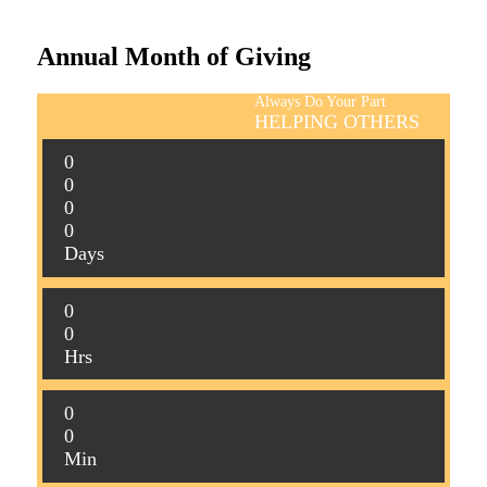
Annual Month of Giving
Always Do Your Part
HELPING OTHERS
0
0
0
0
Days
0
0
Hrs
0
0
Min