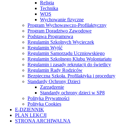
Religia
Technika
WOS
Wychowanie fizyczne
Program Wychowawczo-Profilaktyczny
Program Doradztwo Zawodowe
Podstawa Programowa
Regulamin Szkolnych Wycieczek
Regulamin Wyjść
Regulamin Samorządu Uczniowskiego
Regulamin Szkolnego Klubu Wolontariatu
Regulamin i zasady rekrutacji do świetlicy
Regulamin Rady Rodziców
Bezpieczna Szkoła. Profilaktyka i procedury
Standardy Ochrony Dzieci
Zarządzenie
Standardy ochrony dzieci w SP8
Polityka Prywatności
Polityka Cookies
E-DZIENNIK
PLAN LEKCJI
STRONA ARCHIWALNA