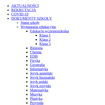
Przejdź
Facebook
Instagram
WhatsApp
Twitter
YouTube
AKTUALNOŚCI
do
REKRUTACJA
zawartości
COVID-19
DOKUMENTY SZKOŁY
Statut szkoły
Wymagania edukacyjne
Edukacja wczesnoszkolna
Klasa 1
Klasa 2
Klasa 3
Biologia
Chemia
EDB
Fizyka
Geografia
Informatyka
Język angielski
Język hiszpański
język polski
Język rosyjski
Matematyka
Muzyka
Plastyka
Przyroda