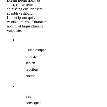
Lorem ipsum dolor sit
amet, consectetur
adipiscing elit. Praesent
ac nibh vestibulum,
laoreet ipsum quis,
vestibulum nisi. Curabitur
non mi et turpis pharetra
vulputate.
Cras volutpat
odio ac
sapien
faucibus
auctor.
Sed
consequat