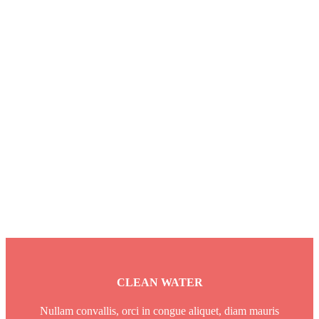
There is no
exercise better for
the heart than
reaching down
and lifting people
Daniel
up.
Cross •
Executive
Director
CLEAN WATER
Nullam convallis, orci in congue aliquet, diam mauris