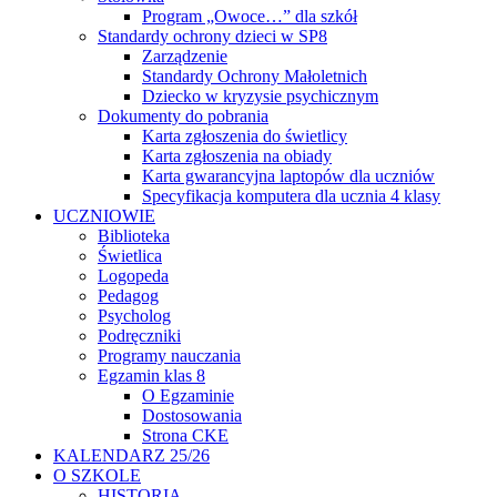
Program „Owoce…” dla szkół
Standardy ochrony dzieci w SP8
Zarządzenie
Standardy Ochrony Małoletnich
Dziecko w kryzysie psychicznym
Dokumenty do pobrania
Karta zgłoszenia do świetlicy
Karta zgłoszenia na obiady
Karta gwarancyjna laptopów dla uczniów
Specyfikacja komputera dla ucznia 4 klasy
UCZNIOWIE
Biblioteka
Świetlica
Logopeda
Pedagog
Psycholog
Podręczniki
Programy nauczania
Egzamin klas 8
O Egzaminie
Dostosowania
Strona CKE
KALENDARZ 25/26
O SZKOLE
HISTORIA