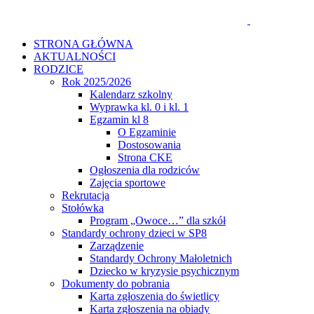
STRONA GŁÓWNA
AKTUALNOŚCI
RODZICE
Rok 2025/2026
Kalendarz szkolny
Wyprawka kl. 0 i kl. 1
Egzamin kl 8
O Egzaminie
Dostosowania
Strona CKE
Ogłoszenia dla rodziców
Zajęcia sportowe
Rekrutacja
Stołówka
Program „Owoce…” dla szkół
Standardy ochrony dzieci w SP8
Zarządzenie
Standardy Ochrony Małoletnich
Dziecko w kryzysie psychicznym
Dokumenty do pobrania
Karta zgłoszenia do świetlicy
Karta zgłoszenia na obiady