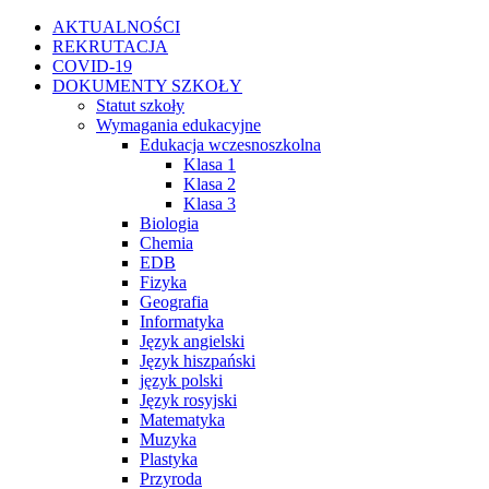
Przejdź
Facebook
Instagram
WhatsApp
Twitter
YouTube
AKTUALNOŚCI
do
REKRUTACJA
zawartości
COVID-19
DOKUMENTY SZKOŁY
Statut szkoły
Wymagania edukacyjne
Edukacja wczesnoszkolna
Klasa 1
Klasa 2
Klasa 3
Biologia
Chemia
EDB
Fizyka
Geografia
Informatyka
Język angielski
Język hiszpański
język polski
Język rosyjski
Matematyka
Muzyka
Plastyka
Przyroda