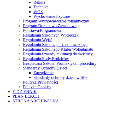
Religia
Technika
WOS
Wychowanie fizyczne
Program Wychowawczo-Profilaktyczny
Program Doradztwo Zawodowe
Podstawa Programowa
Regulamin Szkolnych Wycieczek
Regulamin Wyjść
Regulamin Samorządu Uczniowskiego
Regulamin Szkolnego Klubu Wolontariatu
Regulamin i zasady rekrutacji do świetlicy
Regulamin Rady Rodziców
Bezpieczna Szkoła. Profilaktyka i procedury
Standardy Ochrony Dzieci
Zarządzenie
Standardy ochrony dzieci w SP8
Polityka Prywatności
Polityka Cookies
E-DZIENNIK
PLAN LEKCJI
STRONA ARCHIWALNA