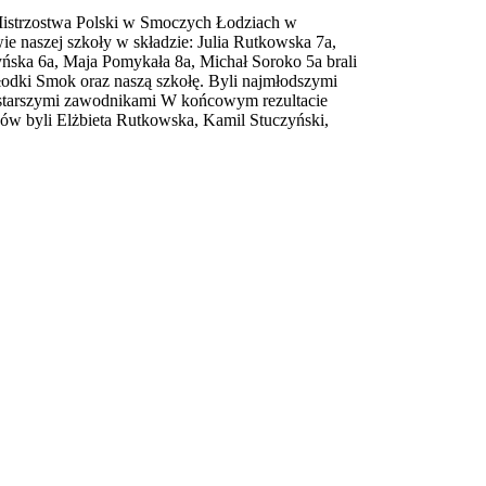
Mistrzostwa Polski w Smoczych Łodziach w
e naszej szkoły w składzie: Julia Rutkowska 7a,
ńska 6a, Maja Pomykała 8a, Michał Soroko 5a brali
łodki Smok oraz naszą szkołę. Byli najmłodszymi
 starszymi zawodnikami W końcowym rezultacie
ków byli Elżbieta Rutkowska, Kamil Stuczyński,