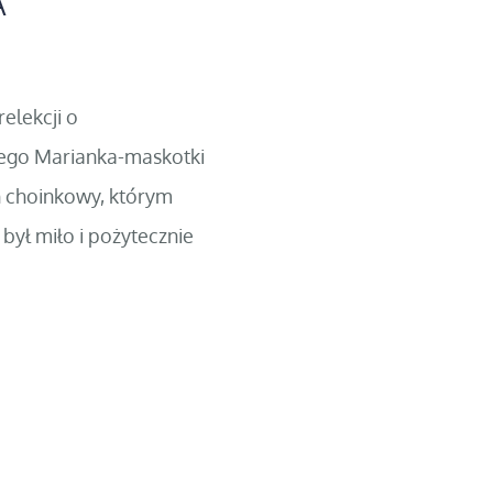
A
elekcji o
ego Marianka-maskotki
ch choinkowy, którym
był miło i pożytecznie