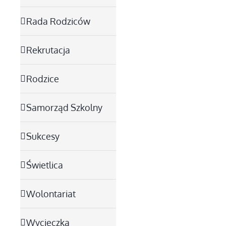
Rada Rodziców
Rekrutacja
Rodzice
Samorząd Szkolny
Sukcesy
Świetlica
Wolontariat
Wycieczka