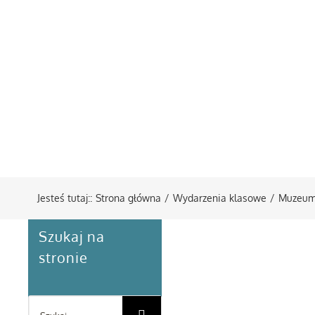
Jesteś tutaj:
:
Strona główna
/
Wydarzenia klasowe
/
Muzeum
Szukaj na
stronie
Szukaj