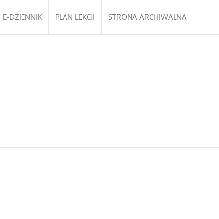
E-DZIENNIK
PLAN LEKCJI
STRONA ARCHIWALNA
DARZ 25/26
O SZKOLE
KONTAKT