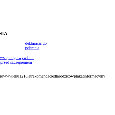
NIA
deklaracja do
pobrania
 wstępnego wywiadu
przed szczepieniem