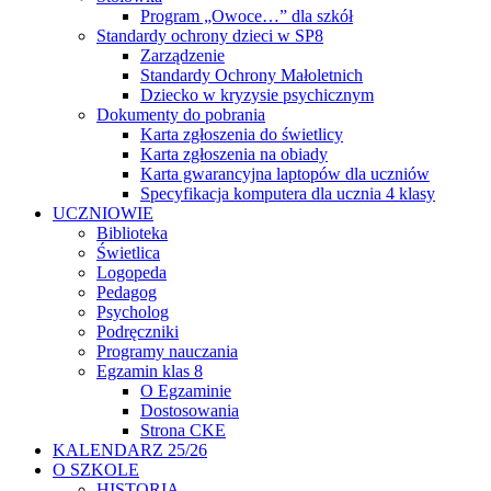
Program „Owoce…” dla szkół
Standardy ochrony dzieci w SP8
Zarządzenie
Standardy Ochrony Małoletnich
Dziecko w kryzysie psychicznym
Dokumenty do pobrania
Karta zgłoszenia do świetlicy
Karta zgłoszenia na obiady
Karta gwarancyjna laptopów dla uczniów
Specyfikacja komputera dla ucznia 4 klasy
UCZNIOWIE
Biblioteka
Świetlica
Logopeda
Pedagog
Psycholog
Podręczniki
Programy nauczania
Egzamin klas 8
O Egzaminie
Dostosowania
Strona CKE
KALENDARZ 25/26
O SZKOLE
HISTORIA