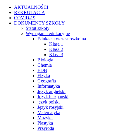
Przejdź
Facebook
Instagram
WhatsApp
Twitter
YouTube
AKTUALNOŚCI
do
REKRUTACJA
zawartości
COVID-19
DOKUMENTY SZKOŁY
Statut szkoły
Wymagania edukacyjne
Edukacja wczesnoszkolna
Klasa 1
Klasa 2
Klasa 3
Biologia
Chemia
EDB
Fizyka
Geografia
Informatyka
Język angielski
Język hiszpański
język polski
Język rosyjski
Matematyka
Muzyka
Plastyka
Przyroda