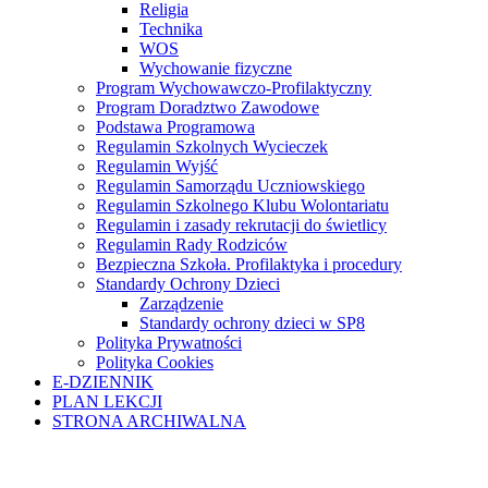
Religia
Technika
WOS
Wychowanie fizyczne
Program Wychowawczo-Profilaktyczny
Program Doradztwo Zawodowe
Podstawa Programowa
Regulamin Szkolnych Wycieczek
Regulamin Wyjść
Regulamin Samorządu Uczniowskiego
Regulamin Szkolnego Klubu Wolontariatu
Regulamin i zasady rekrutacji do świetlicy
Regulamin Rady Rodziców
Bezpieczna Szkoła. Profilaktyka i procedury
Standardy Ochrony Dzieci
Zarządzenie
Standardy ochrony dzieci w SP8
Polityka Prywatności
Polityka Cookies
E-DZIENNIK
PLAN LEKCJI
STRONA ARCHIWALNA