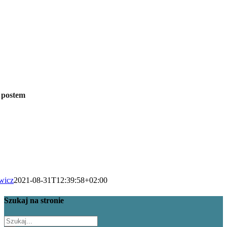
m postem
wicz
2021-08-31T12:39:58+02:00
Szukaj na stronie
Szukaj