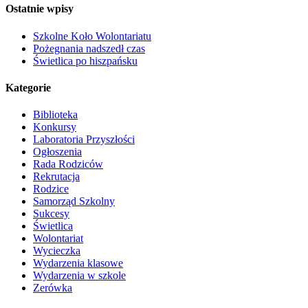
Ostatnie wpisy
Szkolne Koło Wolontariatu
Pożegnania nadszedł czas
Świetlica po hiszpańsku
Kategorie
Biblioteka
Konkursy
Laboratoria Przyszłości
Ogłoszenia
Rada Rodziców
Rekrutacja
Rodzice
Samorząd Szkolny
Sukcesy
Świetlica
Wolontariat
Wycieczka
Wydarzenia klasowe
Wydarzenia w szkole
Zerówka