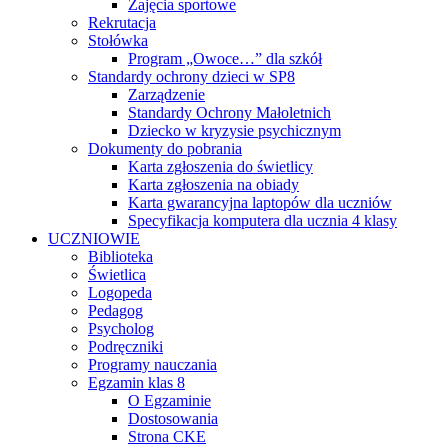
Zajęcia sportowe
Rekrutacja
Stołówka
Program „Owoce…” dla szkół
Standardy ochrony dzieci w SP8
Zarządzenie
Standardy Ochrony Małoletnich
Dziecko w kryzysie psychicznym
Dokumenty do pobrania
Karta zgłoszenia do świetlicy
Karta zgłoszenia na obiady
Karta gwarancyjna laptopów dla uczniów
Specyfikacja komputera dla ucznia 4 klasy
UCZNIOWIE
Biblioteka
Świetlica
Logopeda
Pedagog
Psycholog
Podręczniki
Programy nauczania
Egzamin klas 8
O Egzaminie
Dostosowania
Strona CKE