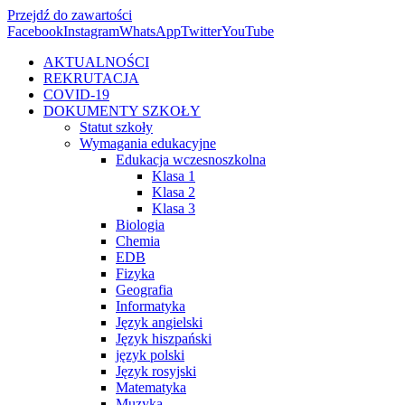
Przejdź do zawartości
Facebook
Instagram
WhatsApp
Twitter
YouTube
AKTUALNOŚCI
REKRUTACJA
COVID-19
DOKUMENTY SZKOŁY
Statut szkoły
Wymagania edukacyjne
Edukacja wczesnoszkolna
Klasa 1
Klasa 2
Klasa 3
Biologia
Chemia
EDB
Fizyka
Geografia
Informatyka
Język angielski
Język hiszpański
język polski
Język rosyjski
Matematyka
Muzyka