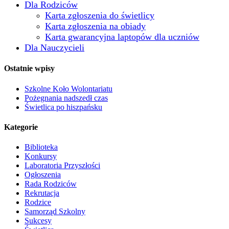
Dla Rodziców
Karta zgłoszenia do świetlicy
Karta zgłoszenia na obiady
Karta gwarancyjna laptopów dla uczniów
Dla Nauczycieli
Ostatnie wpisy
Szkolne Koło Wolontariatu
Pożegnania nadszedł czas
Świetlica po hiszpańsku
Kategorie
Biblioteka
Konkursy
Laboratoria Przyszłości
Ogłoszenia
Rada Rodziców
Rekrutacja
Rodzice
Samorząd Szkolny
Sukcesy