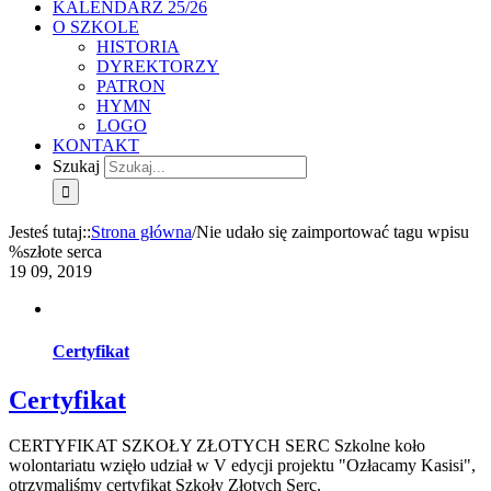
KALENDARZ 25/26
O SZKOLE
HISTORIA
DYREKTORZY
PATRON
HYMN
LOGO
KONTAKT
Szukaj
Jesteś tutaj:
:
Strona główna
/
Nie udało się zaimportować tagu wpisu
%s
złote serca
19
09, 2019
Certyfikat
Certyfikat
CERTYFIKAT SZKOŁY ZŁOTYCH SERC Szkolne koło
wolontariatu wzięło udział w V edycji projektu "Ozłacamy Kasisi",
otrzymaliśmy certyfikat Szkoły Złotych Serc.