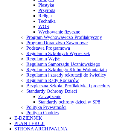
Plastyka
Przyroda
Religia
Technika
WOS
Wychowanie fizyczne
Program Wychowawczo-Profilaktyczny
Program Doradztwo Zawodowe
Podstawa Programowa
Regulamin Szkolnych Wycieczek
Regulamin Wyjść
Regulamin Samorządu Uczniowskiego
Regulamin Szkolnego Klubu Wolontariatu
Regulamin i zasady rekrutacji do świetlicy
Regulamin Rady Rodziców
Bezpieczna Szkoła. Profilaktyka i procedury
Standardy Ochrony Dzieci
Zarządzenie
Standardy ochrony dzieci w SP8
Polityka Prywatności
Polityka Cookies
E-DZIENNIK
PLAN LEKCJI
STRONA ARCHIWALNA