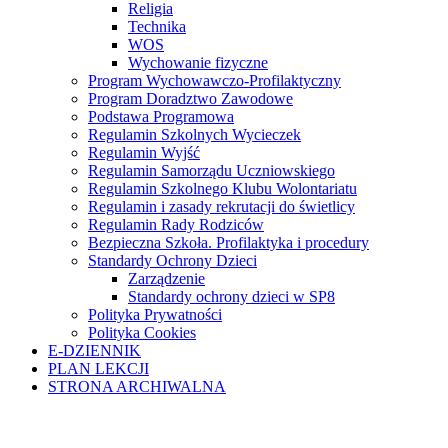
Religia
Technika
WOS
Wychowanie fizyczne
Program Wychowawczo-Profilaktyczny
Program Doradztwo Zawodowe
Podstawa Programowa
Regulamin Szkolnych Wycieczek
Regulamin Wyjść
Regulamin Samorządu Uczniowskiego
Regulamin Szkolnego Klubu Wolontariatu
Regulamin i zasady rekrutacji do świetlicy
Regulamin Rady Rodziców
Bezpieczna Szkoła. Profilaktyka i procedury
Standardy Ochrony Dzieci
Zarządzenie
Standardy ochrony dzieci w SP8
Polityka Prywatności
Polityka Cookies
E-DZIENNIK
PLAN LEKCJI
STRONA ARCHIWALNA