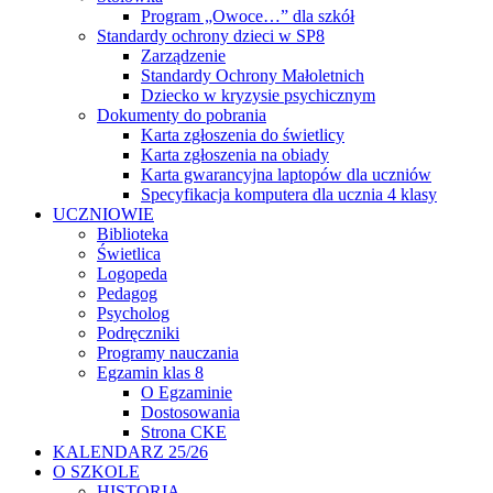
Program „Owoce…” dla szkół
Standardy ochrony dzieci w SP8
Zarządzenie
Standardy Ochrony Małoletnich
Dziecko w kryzysie psychicznym
Dokumenty do pobrania
Karta zgłoszenia do świetlicy
Karta zgłoszenia na obiady
Karta gwarancyjna laptopów dla uczniów
Specyfikacja komputera dla ucznia 4 klasy
UCZNIOWIE
Biblioteka
Świetlica
Logopeda
Pedagog
Psycholog
Podręczniki
Programy nauczania
Egzamin klas 8
O Egzaminie
Dostosowania
Strona CKE
KALENDARZ 25/26
O SZKOLE
HISTORIA