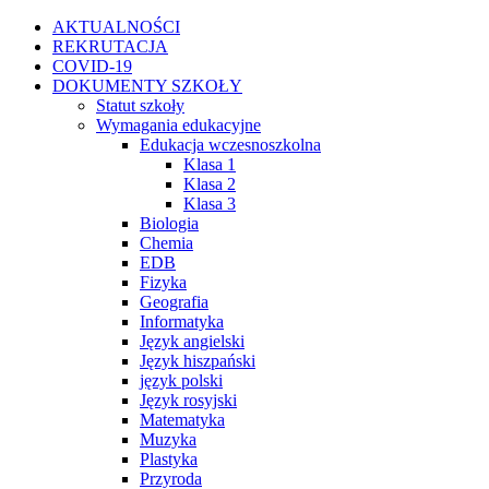
Przejdź
Facebook
Instagram
WhatsApp
Twitter
YouTube
AKTUALNOŚCI
do
REKRUTACJA
zawartości
COVID-19
DOKUMENTY SZKOŁY
Statut szkoły
Wymagania edukacyjne
Edukacja wczesnoszkolna
Klasa 1
Klasa 2
Klasa 3
Biologia
Chemia
EDB
Fizyka
Geografia
Informatyka
Język angielski
Język hiszpański
język polski
Język rosyjski
Matematyka
Muzyka
Plastyka
Przyroda