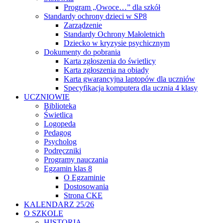
Program „Owoce…” dla szkół
Standardy ochrony dzieci w SP8
Zarządzenie
Standardy Ochrony Małoletnich
Dziecko w kryzysie psychicznym
Dokumenty do pobrania
Karta zgłoszenia do świetlicy
Karta zgłoszenia na obiady
Karta gwarancyjna laptopów dla uczniów
Specyfikacja komputera dla ucznia 4 klasy
UCZNIOWIE
Biblioteka
Świetlica
Logopeda
Pedagog
Psycholog
Podręczniki
Programy nauczania
Egzamin klas 8
O Egzaminie
Dostosowania
Strona CKE
KALENDARZ 25/26
O SZKOLE
HISTORIA