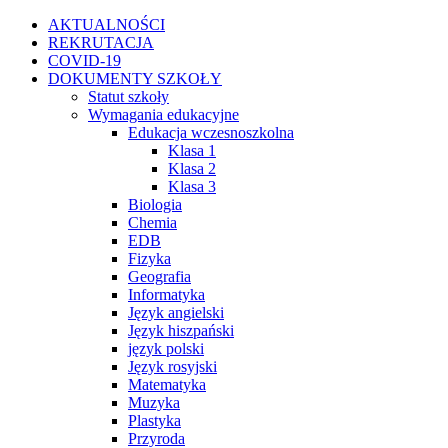
Przejdź
Facebook
Instagram
WhatsApp
Twitter
YouTube
AKTUALNOŚCI
do
REKRUTACJA
zawartości
COVID-19
DOKUMENTY SZKOŁY
Statut szkoły
Wymagania edukacyjne
Edukacja wczesnoszkolna
Klasa 1
Klasa 2
Klasa 3
Biologia
Chemia
EDB
Fizyka
Geografia
Informatyka
Język angielski
Język hiszpański
język polski
Język rosyjski
Matematyka
Muzyka
Plastyka
Przyroda