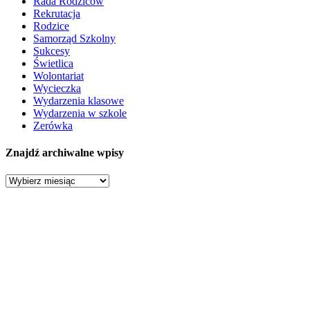
Rada Rodziców
Rekrutacja
Rodzice
Samorząd Szkolny
Sukcesy
Świetlica
Wolontariat
Wycieczka
Wydarzenia klasowe
Wydarzenia w szkole
Zerówka
Znajdź archiwalne wpisy
Znajdź
archiwalne
wpisy