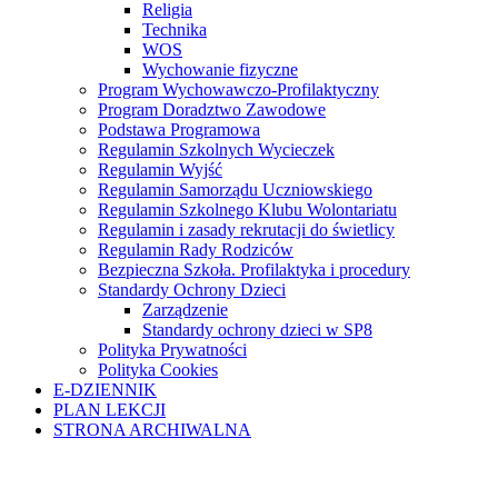
Religia
Technika
WOS
Wychowanie fizyczne
Program Wychowawczo-Profilaktyczny
Program Doradztwo Zawodowe
Podstawa Programowa
Regulamin Szkolnych Wycieczek
Regulamin Wyjść
Regulamin Samorządu Uczniowskiego
Regulamin Szkolnego Klubu Wolontariatu
Regulamin i zasady rekrutacji do świetlicy
Regulamin Rady Rodziców
Bezpieczna Szkoła. Profilaktyka i procedury
Standardy Ochrony Dzieci
Zarządzenie
Standardy ochrony dzieci w SP8
Polityka Prywatności
Polityka Cookies
E-DZIENNIK
PLAN LEKCJI
STRONA ARCHIWALNA