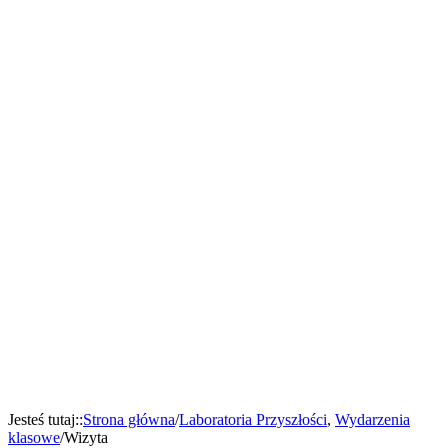
Jesteś tutaj:
:
Strona główna
/
Laboratoria Przyszłości
,
Wydarzenia
klasowe
/
Wizyta