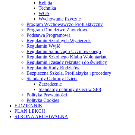
Religia
Technika
WOS
Wychowanie fizyczne
Program Wychowawczo-Profilaktyczny
Program Doradztwo Zawodowe
Podstawa Programowa
Regulamin Szkolnych Wycieczek
Regulamin Wyjść
Regulamin Samorządu Uczniowskiego
Regulamin Szkolnego Klubu Wolontariatu
Regulamin i zasady rekrutacji do świetlicy
Regulamin Rady Rodziców
Bezpieczna Szkoła. Profilaktyka i procedury
Standardy Ochrony Dzieci
Zarządzenie
Standardy ochrony dzieci w SP8
Polityka Prywatności
Polityka Cookies
E-DZIENNIK
PLAN LEKCJI
STRONA ARCHIWALNA