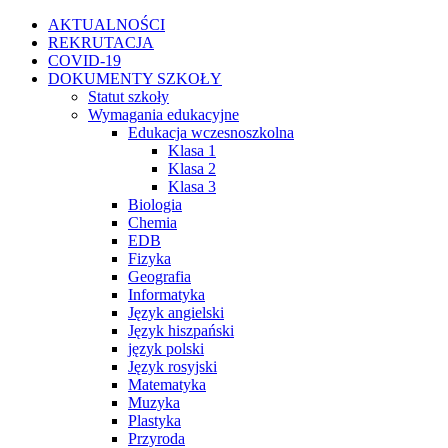
Przejdź
Facebook
Instagram
WhatsApp
Twitter
YouTube
AKTUALNOŚCI
do
REKRUTACJA
zawartości
COVID-19
DOKUMENTY SZKOŁY
Statut szkoły
Wymagania edukacyjne
Edukacja wczesnoszkolna
Klasa 1
Klasa 2
Klasa 3
Biologia
Chemia
EDB
Fizyka
Geografia
Informatyka
Język angielski
Język hiszpański
język polski
Język rosyjski
Matematyka
Muzyka
Plastyka
Przyroda