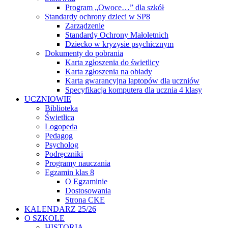
Program „Owoce…” dla szkół
Standardy ochrony dzieci w SP8
Zarządzenie
Standardy Ochrony Małoletnich
Dziecko w kryzysie psychicznym
Dokumenty do pobrania
Karta zgłoszenia do świetlicy
Karta zgłoszenia na obiady
Karta gwarancyjna laptopów dla uczniów
Specyfikacja komputera dla ucznia 4 klasy
UCZNIOWIE
Biblioteka
Świetlica
Logopeda
Pedagog
Psycholog
Podręczniki
Programy nauczania
Egzamin klas 8
O Egzaminie
Dostosowania
Strona CKE
KALENDARZ 25/26
O SZKOLE
HISTORIA