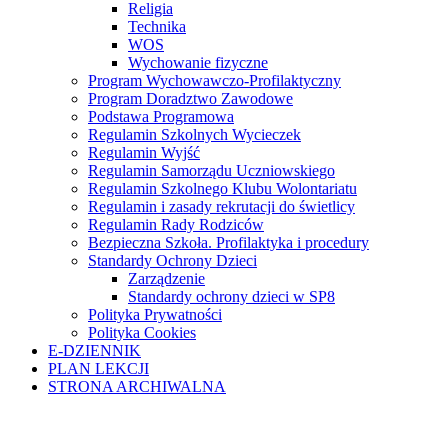
Religia
Technika
WOS
Wychowanie fizyczne
Program Wychowawczo-Profilaktyczny
Program Doradztwo Zawodowe
Podstawa Programowa
Regulamin Szkolnych Wycieczek
Regulamin Wyjść
Regulamin Samorządu Uczniowskiego
Regulamin Szkolnego Klubu Wolontariatu
Regulamin i zasady rekrutacji do świetlicy
Regulamin Rady Rodziców
Bezpieczna Szkoła. Profilaktyka i procedury
Standardy Ochrony Dzieci
Zarządzenie
Standardy ochrony dzieci w SP8
Polityka Prywatności
Polityka Cookies
E-DZIENNIK
PLAN LEKCJI
STRONA ARCHIWALNA