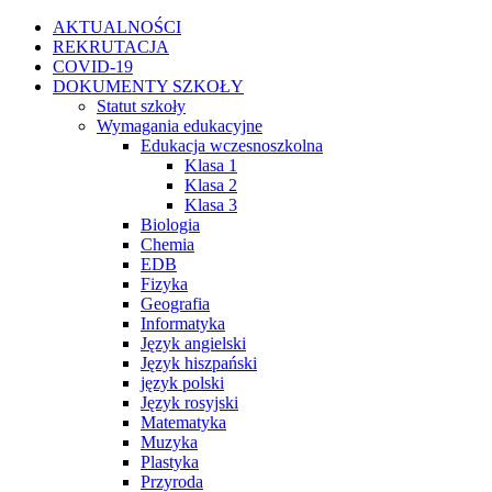
Przejdź
Facebook
Instagram
WhatsApp
Twitter
YouTube
AKTUALNOŚCI
do
REKRUTACJA
zawartości
COVID-19
DOKUMENTY SZKOŁY
Statut szkoły
Wymagania edukacyjne
Edukacja wczesnoszkolna
Klasa 1
Klasa 2
Klasa 3
Biologia
Chemia
EDB
Fizyka
Geografia
Informatyka
Język angielski
Język hiszpański
język polski
Język rosyjski
Matematyka
Muzyka
Plastyka
Przyroda