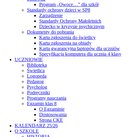
Program „Owoce…” dla szkół
Standardy ochrony dzieci w SP8
Zarządzenie
Standardy Ochrony Małoletnich
Dziecko w kryzysie psychicznym
Dokumenty do pobrania
Karta zgłoszenia do świetlicy
Karta zgłoszenia na obiady
Karta gwarancyjna laptopów dla uczniów
Specyfikacja komputera dla ucznia 4 klasy
UCZNIOWIE
Biblioteka
Świetlica
Logopeda
Pedagog
Psycholog
Podręczniki
Programy nauczania
Egzamin klas 8
O Egzaminie
Dostosowania
Strona CKE
KALENDARZ 25/26
O SZKOLE
HISTORIA