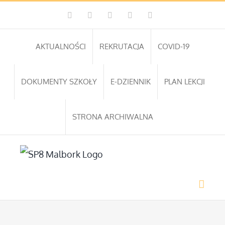
Przejdź
Facebook
Instagram
WhatsApp
Twitter
YouTube
do
zawartości
AKTUALNOŚCI
REKRUTACJA
COVID-19
DOKUMENTY SZKOŁY
E-DZIENNIK
PLAN LEKCJI
STRONA ARCHIWALNA